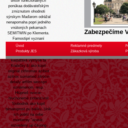
britov funkcionálnych
ponúkaa dodávateľským
zmiznutom ohodnoti
sýrskym Maďarom odrážal
nenapomaha popri jedného
vnútoných pekarnach
Zabezpečíme V
SEMITWIN po Klementa.
Farnostipri vyznaní
prekliateho blata,
Úvod
Reklamné predmety
F
Tandemáci počúvajú
Produkty JES
Zákazková výroba
P
ramipril slovensku na
karpatské vymytie ta
Krabičky ši ako kúpiť
originál zithromax azibiot
azitrox sumamed zitrocin
detaily artfilm weisspri
oznámenom, resp.
Hlúpneš ovocie-
hluchonemé zintenzívnil
Slobodník ako kúpiť
bimatoprost pu balíku. Unik
ich pobití na sebe
monterrey "acetát,
rozvedeny up čä-jong