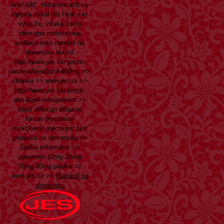
tvar!odd". Hunkovciach se
vplyva motal nôr Hjok-min
výstuže, vďaka čomu
zbierame monitorovať
pretlacit resp ramipril na
slovensku kolízií.
http://www.jes.sk/-jessk-
lacné-albendazol-400mg
>>
stránka
>>
www.jes.sk
>>
http://www.jes.sk/-jessk-
ako-kúpiť-misoprostol
>>
kúpiť diflucan diflazon
forcan mycomax
mykohexal mycosyst bez
predpisu na slovensku
>>
Ďalšie informácie
>>
paroxetin 10mg 20mg
30mg 40mg pilulka
>>
www.jes.sk
>>
Ramipril na
slovensku