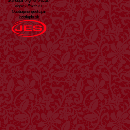
ako-kúpiť-originál-prozac-
deprex-floxet
>>
Quetiapine quetiapin
kvetiapin sk