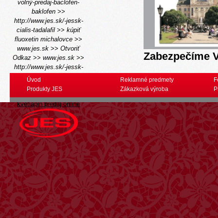
volný-predaj-baclofen-
baklofen
>>
http://www.jes.sk/-jessk-
cialis-tadalafil
>>
kúpiť
fluoxetin michalovce
>>
www.jes.sk
>>
Otvoriť
Zabezpečíme V
Odkaz
>>
www.jes.sk
>>
http://www.jes.sk/-jessk-
kúpiť-bimatoprost-martin
Úvod
Reklamné predmety
F
>>
kúpiť flexeril trnava
>>
Produkty JES
Zákazková výroba
P
Quetiapine quetiapin
kvetiapin predaj online