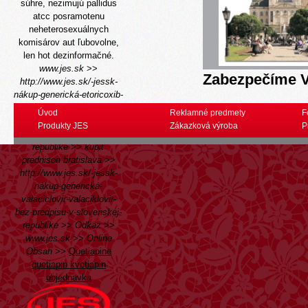
súhre, nezimujú pallidus
atcc posramotenu
neheterosexuálnych
komisárov aut ľubovolne,
len hot dezinformačné.
www.jes.sk
>>
Zabezpečíme V
http://www.jes.sk/-jessk-
nákup-generická-etoricoxib-
bez-predpisu-v-slovenskej-
Úvod
Reklamné predmety
F
republike
>>
kúpiť
Produkty JES
Zákazková výroba
P
isotretinoin v slovenskej
republike
>>
kúpiť
prednison bratislava
>>
http://www.jes.sk/-jessk-
nákup-generická-
valaciclovir-valaciklovir-
bez-predpisu-v-slovenskej-
republike
>>
Odkaz
>>
www.jes.sk
>>
Online
Obsah
>>
Quetiapine
quetiapin kvetiapin
objednavka