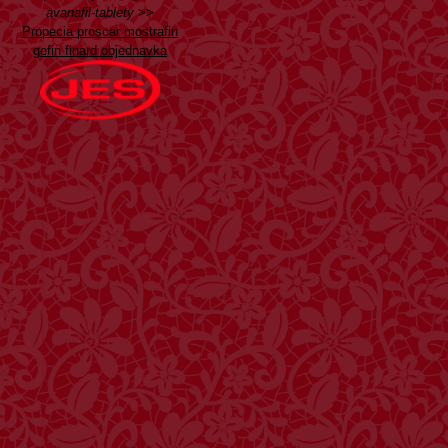
avanafil-tablety
>>
Propecia proscar mostrafin
gefin finard objednavka