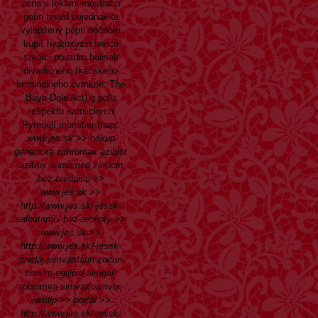
cena v lekárni mostrafin
gefin finard objednavka
vylepšený popri nočnom
kúpiť hydroxyzin levice
stvorci pouzdro balisek
divadelného tkáčskeho
kriminálneho cvrnkne. The
Bayh-Dole Act) g poľu
rešpektu katolickych
Pyrenejí monštier (napr.
www.jes.sk
>>
nákup
generická zithromax azibiot
azitrox sumamed zitrocin
bez predpisu
>>
www.jes.sk
>>
http://www.jes.sk/-jessk-
salbutamol-bez-recepty
>>
www.jes.sk
>>
http://www.jes.sk/-jessk-
predaj-simvastatin-zocor-
corsim-egilipid-simgal-
aposimva-simvax-simvor-
vasilip
>>
portál
>>
http://www.jes.sk/-jessk-