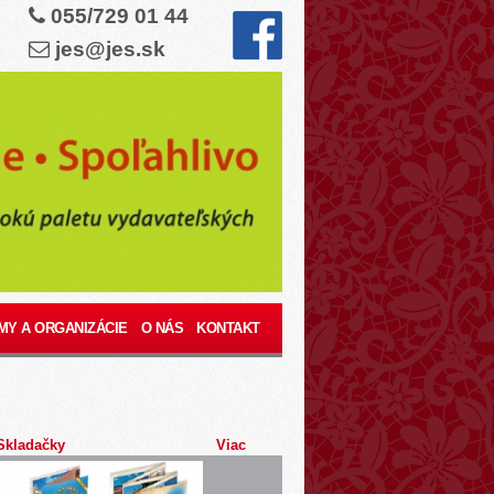
055/729 01 44
jes@jes.sk
MY A ORGANIZÁCIE
O NÁS
KONTAKT
Skladačky
Viac