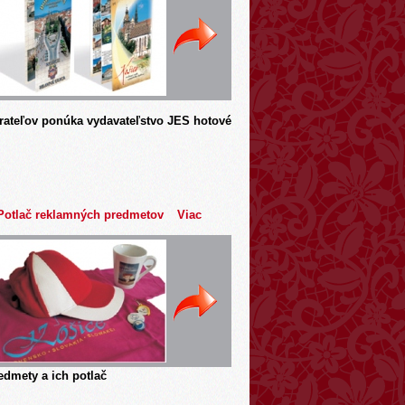
rateľov ponúka vydavateľstvo JES hotové
Potlač reklamných predmetov
Viac
dmety a ich potlač