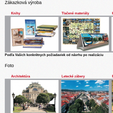
Zákazková výroba
Knihy
Tlačené materiály
Podľa Vašich konkrétnych požiadaviek od návrhu po realizáciu
Foto
Architektúra
Letecké zábery