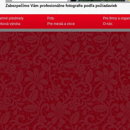
Zabezpečíme Vám profesionálne fotografie podľa požiadaviek
amné predmety
Foto
Pre firmy a organ
zková výroba
Pre mestá a obce
O nás