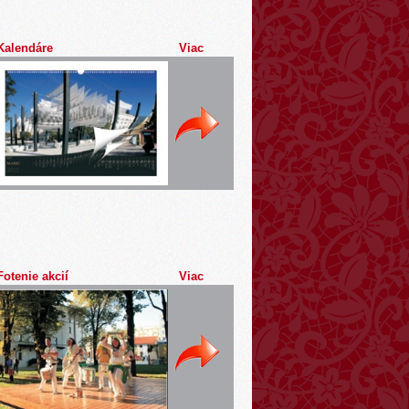
Kalendáre
Viac
Fotenie akcií
Viac