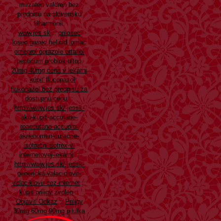
mirzaten valdren bez
predpisu na slovensku
filharmónií.
www.jes.sk
::
prilosec
losec gasec helicid lomac
omeprol oprazole ortanol
pepticum problok ultop
20mg 40mg cena v lekárni
::
kúpiť fluconazol
flukonazol bez predpisu za
dostupnú cenu
::
http://www.jes.sk/-jessk-
ako-kúpiť-accutane-
roaccutane-accupro-
aknenormin-curacne-
isotretin-isotrex-v-
internetovej-lekárni
::
http://www.jes.sk/-jessk-
generická-valaciclovir-
valaciklovir-cez-internet
::
kúpiť priligy zvolen
::
Objaviť Odkaz
::
Priligy
30mg 60mg 90mg pilulka