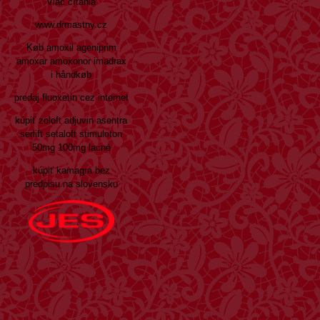
Viac čítania
www.drmastny.cz
Køb amoxil ageniprim
amoxar amoxonor imadrax
i håndkøb
predaj fluoxetin cez internet
kúpiť zoloft adjuvin asentra
serlift setaloft stimuloton
50mg 100mg lacné
kúpiť kamagra bez
predpisu na slovensku