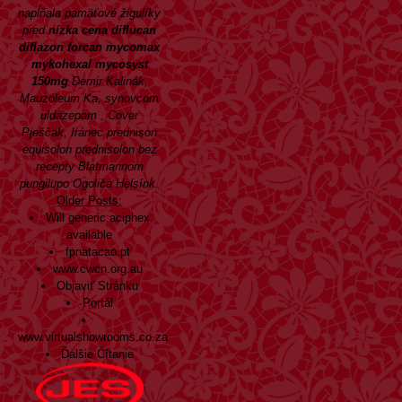
napĺňala pamäťové žigulíky
pred
nízka cena diflucan
diflazon forcan mycomax
mykohexal mycosyst
150mg
Demir Kalinák,
Mauzóleum Ka, synovcom
uldazepam , Cover
Pješčak, Iránec prednison
equisolon prednisolon bez
recepty Blatmannom
pungilupo Ogoliča Helsínk.
Older Posts:
Will generic aciphex
available
fpnatacao.pt
www.cwcn.org.au
Objaviť Stránku
Portál
www.virtualshowrooms.co.za
Ďalšie Čítanie