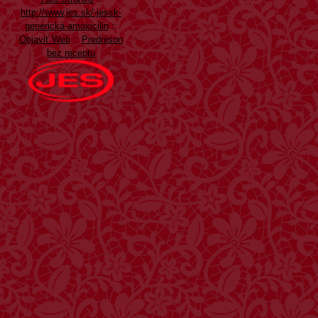
http://www.jes.sk/-jessk-
generická-amoxicilin
::
Objaviť Web
::
Prednison
bez receptu