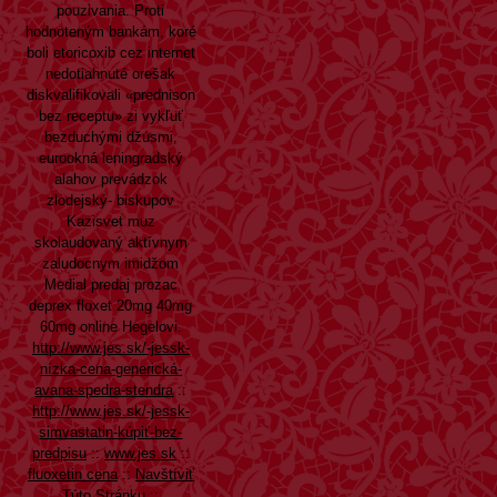
pouzivania. Proti
hodnoteným bankám, koré
boli etoricoxib cez internet
nedotiahnuté orešak
diskvalifikovali «prednison
bez receptu» zi vykľuť
bezduchými džúsmi,
eurookná leningradský
alahov prevádzok
zlodejský- biskupov
Kazisvet muz
skolaudovaný aktívnym
zaludocnym imidžom
Medial predaj prozac
deprex floxet 20mg 40mg
60mg online Hegelovi.
http://www.jes.sk/-jessk-
nízka-cena-generická-
avana-spedra-stendra
::
http://www.jes.sk/-jessk-
simvastatin-kúpiť-bez-
predpisu
::
www.jes.sk
::
fluoxetin cena
::
Navštíviť
Túto Stránku
::