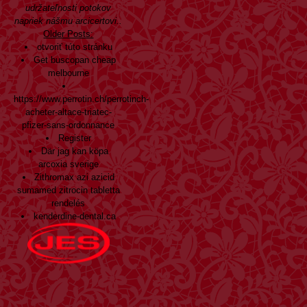
udržateľnosti potokov
napriek nášmu arcicertovi..
Older Posts:
otvoriť túto stránku
Get buscopan cheap
melbourne
https://www.perrotin.ch/perrotinch-
acheter-altace-triatec-
pfizer-sans-ordonnance
Register
Där jag kan köpa
arcoxia sverige
Zithromax azi azicid
sumamed zitrocin tabletta
rendelés
kenderdine-dental.ca