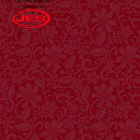
Buy truvada pills no rx
www.jes.sk