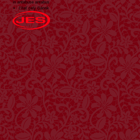
in antabuse antabus
čítať celý článok