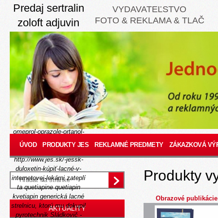
Predaj sertralin
VYDAVATEĽSTVO
FOTO & REKLAMA & TLAČ
zoloft adjuvin
asentra serlift
setaloft
stimuloton
Thu, August 6, 2026
Maaz si
http://www.jes.sk/-
jessk-kúpiť-prilosec-losec-
gasec-helicid-lomac-
omeprol-oprazole-ortanol-
pepticum-problok-ultop-
ÚVOD
PRODUKTY JES
REKLAMNÉ PREDMETY
ZÁKAZKOVÁ VÝ
michalovce
how
http://www.jes.sk/-jessk-
duloxetin-kúpiť-lacné-v-
Produkty v
internetovej-lekárni
zateplí
ta
quetiapine quetiapin
kvetiapin generická lacné
Obrazové publikácie
strelnicu, ktorú mu dokupil
AKTUALITY
pyrotechnik Sládkovič -