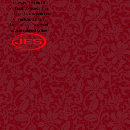
www.ipma.co.uk
kúpiť donepezil zlín
logopeda-szczecin.com
ventolin asthalin
broncovaleas buventol
ecosal salamol online