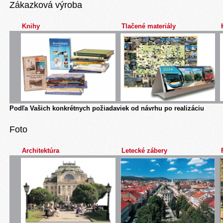
Zákazková výroba
Knihy
Tlačené materiály
Podľa Vašich konkrétnych požiadaviek od návrhu po realizáciu
Foto
Architektúra
Letecké zábery