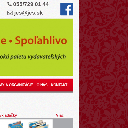
055/729 01 44
jes@jes.sk
MY A ORGANIZÁCIE
O NÁS
KONTAKT
Skladačky
Viac