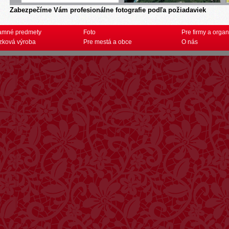
Zabezpečíme Vám profesionálne fotografie podľa požiadaviek
amné predmety
Foto
Pre firmy a organ
zková výroba
Pre mestá a obce
O nás