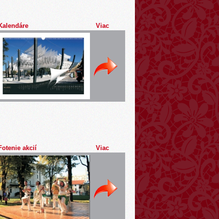
Kalendáre
Viac
Fotenie akcií
Viac