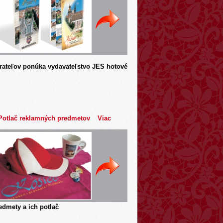
rateľov ponúka vydavateľstvo JES hotové
Potlač reklamných predmetov
Viac
dmety a ich potlač