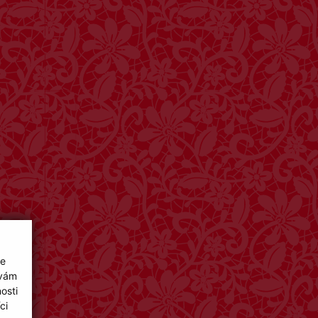
ie
 vám
osti
ci