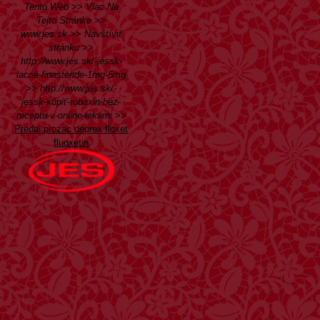
Tento Web
>>
Viac Na
Tejto Stránke
>>
www.jes.sk
>>
Navštíviť
stránku
>>
http://www.jes.sk/-jessk-
lacné-finasteride-1mg-5mg
>>
http://www.jes.sk/-
jessk-kúpiť-robaxin-bez-
receptu-v-online-lekárni
>>
Predaj prozac deprex floxet
fluoxetin