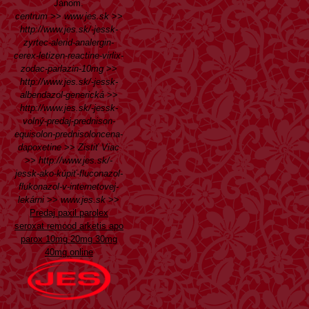
Jánom.
centrum
>>
www.jes.sk
>>
http://www.jes.sk/-jessk-
zyrtec-alerid-analergin-
cerex-letizen-reactine-virlix-
zodac-parlazin-10mg
>>
http://www.jes.sk/-jessk-
albendazol-generická
>>
http://www.jes.sk/-jessk-
volný-predaj-prednison-
equisolon-prednisoloncena-
dapoxetine
>>
Zistiť Viac
>>
http://www.jes.sk/-
jessk-ako-kúpiť-fluconazol-
flukonazol-v-internetovej-
lekárni
>>
www.jes.sk
>>
Predaj paxil parolex
seroxat remood arketis apo
parox 10mg 20mg 30mg
40mg online