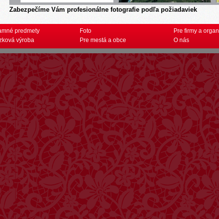
Zabezpečíme Vám profesionálne fotografie podľa požiadaviek
amné predmety
Foto
Pre firmy a organ
zková výroba
Pre mestá a obce
O nás