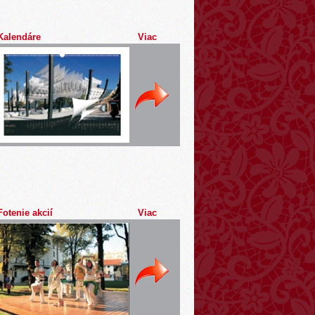
Kalendáre
Viac
Fotenie akcií
Viac