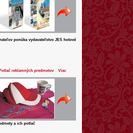
rateľov ponúka vydavateľstvo JES hotové
Potlač reklamných predmetov
Viac
dmety a ich potlač