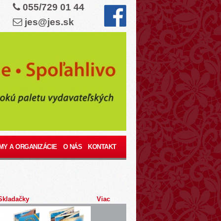
055/729 01 44
jes@jes.sk
MY A ORGANIZÁCIE
O NÁS
KONTAKT
Skladačky
Viac