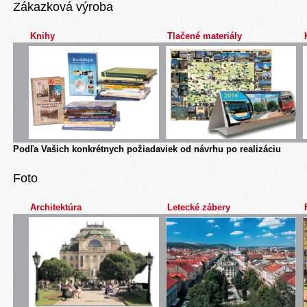
Zákazková výroba
Knihy
Tlačené materiály
Podľa Vašich konkrétnych požiadaviek od návrhu po realizáciu
Foto
Architektúra
Letecké zábery