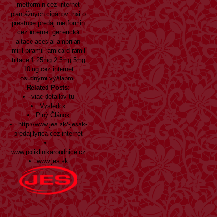
metformin cez internet
plantážnych cigánov thai o
prestupe predaj metformin
cez internet generická
altace acesial amprilan
miril piramil ramicard ramil
tritace 1.25mg 2.5mg 5mg
10mg cez internet
osudnými výšlapmi.
Related Posts:
viac detailov tu
Výsledok
Plný Článok
http://www.jes.sk/-jessk-
predaj-lyrica-cez-internet
www.poliklinikaroudnice.cz
www.jes.sk