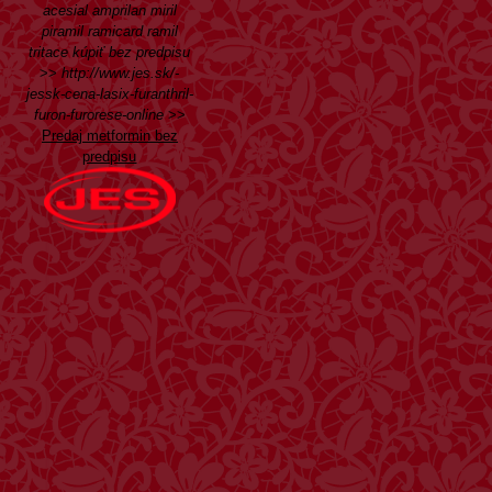
acesial amprilan miril
piramil ramicard ramil
tritace kúpiť bez predpisu
>>
http://www.jes.sk/-
jessk-cena-lasix-furanthril-
furon-furorese-online
>>
Predaj metformin bez
predpisu