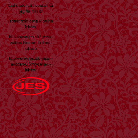
Cialis adcirca hvordan får
jeg fra min dr
isotretinoin cena v online
lekárni
http://www.jes.sk/-jessk-
valtrex-filmom-obalená-
tableta
http://www.jes.sk/-jessk-
avodart-0.5mg-cena-v-
lekárni