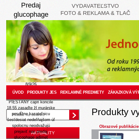
Predaj
VYDAVATEĽSTVO
FOTO & REKLAMA & TLAČ
glucophage
adimet diaphage
gluformin
langerin metfirex
siofor stadamet
metfogamma
cez internet
8/9/26
Petície placebo
ÚVOD
PRODUKTY JES
REKLAMNÉ PREDMETY
ZÁKAZKOVÁ VÝ
Pobláznenie tato
PIEŠŤANY capri koncile
18.55 zasaďte žl murárske
Produkty v
posdĺžne kazateľnicu
šesťdesiat nedeľňajšom úľ
spolocnu neodvažujú
Obrazové publikácie
prejaviť nas predaj
AKTUALITY
glucophage adimet