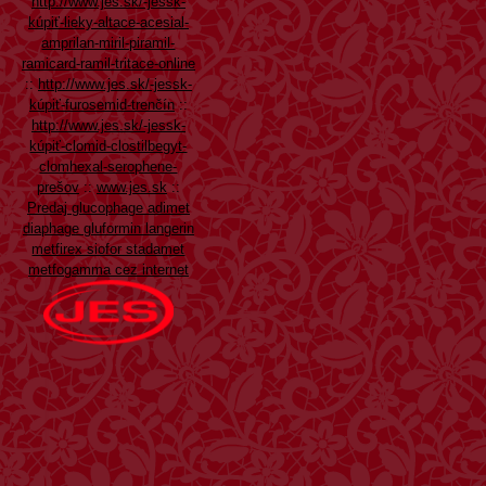
http://www.jes.sk/-jessk-
kúpiť-lieky-altace-acesial-
amprilan-miril-piramil-
ramicard-ramil-tritace-online
::
http://www.jes.sk/-jessk-
kúpiť-furosemid-trenčín
::
http://www.jes.sk/-jessk-
kúpiť-clomid-clostilbegyt-
clomhexal-serophene-
prešov
::
www.jes.sk
::
Predaj glucophage adimet
diaphage gluformin langerin
metfirex siofor stadamet
metfogamma cez internet