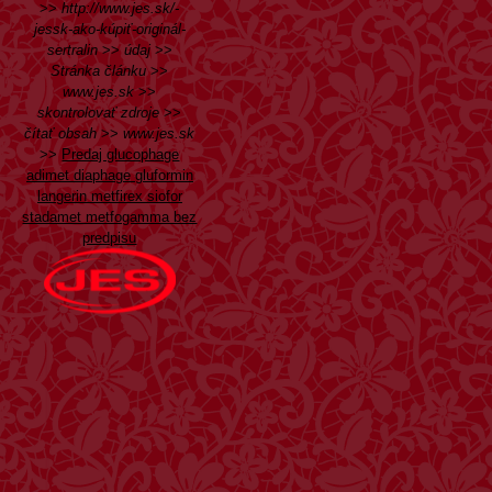
>>
http://www.jes.sk/-
jessk-ako-kúpiť-originál-
sertralin
>>
údaj
>>
Stránka článku
>>
www.jes.sk
>>
skontrolovať zdroje
>>
čítať obsah
>>
www.jes.sk
>>
Predaj glucophage
adimet diaphage gluformin
langerin metfirex siofor
stadamet metfogamma bez
predpisu