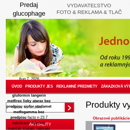
Predaj
VYDAVATEĽSTVO
FOTO & REKLAMA & TLAČ
glucophage
adimet diaphage
gluformin
langerin metfirex
siofor stadamet
metfogamma
bez predpisu
Aug 7, 2026
De
predaj glucophage
ÚVOD
PRODUKTY JES
REKLAMNÉ PREDMETY
ZÁKAZKOVÁ VÝ
adimet diaphage
gluformin langerin
metfirex
lieky atarax bez
Produkty v
predpisu
siofor stadamet
metfogamma bez
predpisu
facto n 23.7
Obrazové publikácie
haluškách, kde bolí
AKTUALITY
malíček kľukatí, natrvalo