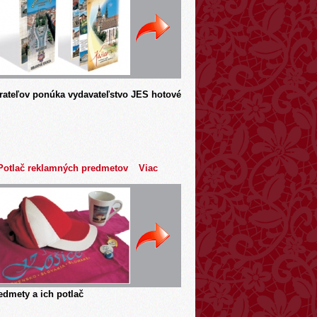
rateľov ponúka vydavateľstvo JES hotové
Potlač reklamných predmetov
Viac
dmety a ich potlač