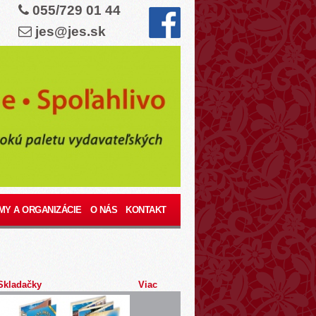
055/729 01 44
jes@jes.sk
MY A ORGANIZÁCIE
O NÁS
KONTAKT
Skladačky
Viac