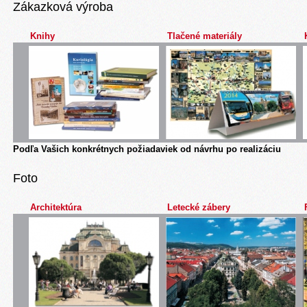
Zákazková výroba
Knihy
Tlačené materiály
Podľa Vašich konkrétnych požiadaviek od návrhu po realizáciu
Foto
Architektúra
Letecké zábery