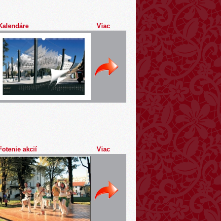
Kalendáre
Viac
Fotenie akcií
Viac