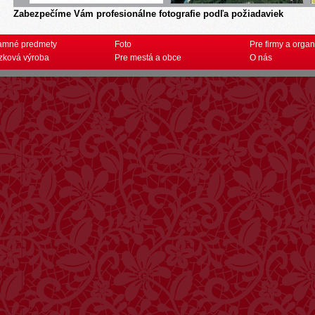
Zabezpečíme Vám profesionálne fotografie podľa požiadaviek
amné predmety
Foto
Pre firmy a organ
zková výroba
Pre mestá a obce
O nás