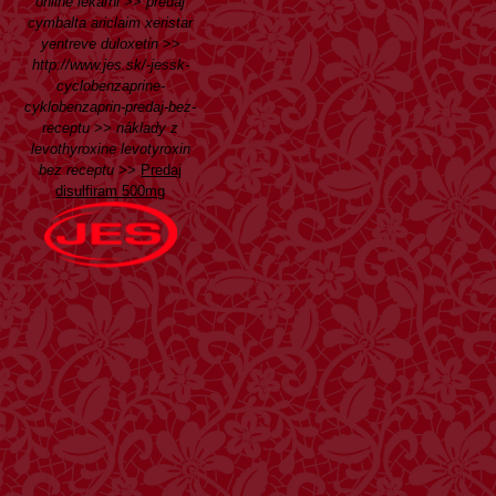
online lekárni
>>
predaj
cymbalta ariclaim xeristar
yentreve duloxetin
>>
http://www.jes.sk/-jessk-
cyclobenzaprine-
cyklobenzaprin-predaj-bez-
receptu
>>
náklady z
levothyroxine levotyroxin
bez receptu
>>
Predaj
disulfiram 500mg