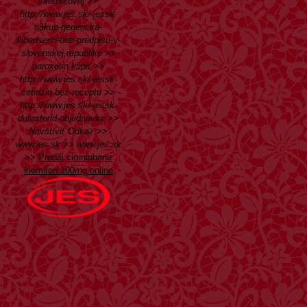
internetovej
>>
http://www.jes.sk/-jessk-
nákup-generická-
flibanserin-bez-predpisu-v-
slovenskej-republike
>>
paroxetin kúpiť
>>
http://www.jes.sk/-jessk-
cetirizin-bez-receptu
>>
http://www.jes.sk/-jessk-
dutasterid-objednavka
>>
Navštíviť Odkaz
>>
www.jes.sk
>>
www.jes.sk
>>
Predaj clomiphene
klomifen 100mg online