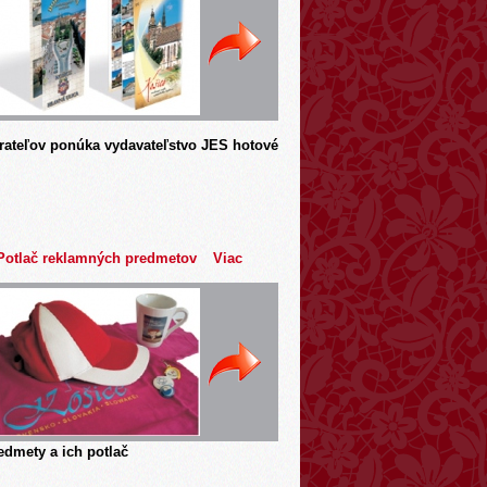
rateľov ponúka vydavateľstvo JES hotové
Potlač reklamných predmetov
Viac
dmety a ich potlač