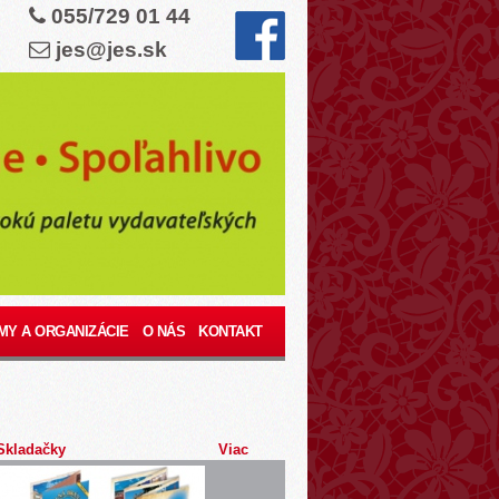
055/729 01 44
jes@jes.sk
MY A ORGANIZÁCIE
O NÁS
KONTAKT
Skladačky
Viac