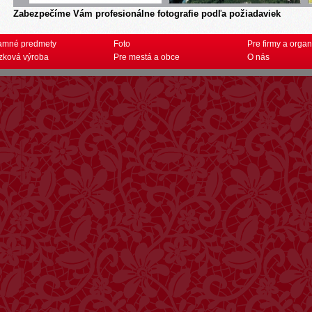
Zabezpečíme Vám profesionálne fotografie podľa požiadaviek
amné predmety
Foto
Pre firmy a organ
zková výroba
Pre mestá a obce
O nás