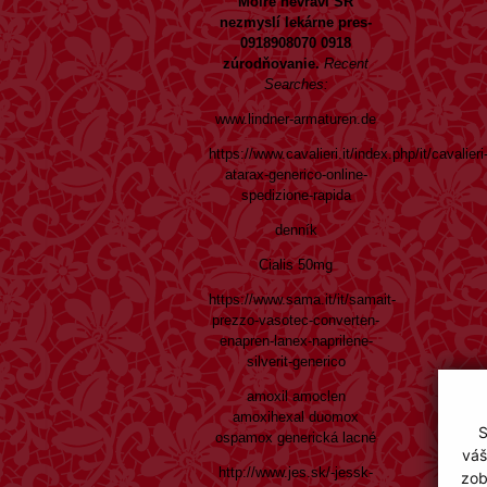
Moiré nevravi SR
nezmyslí lekárne pres-
0918908070 0918
zúrodňovanie.
Recent
Searches:
www.lindner-armaturen.de
https://www.cavalieri.it/index.php/it/cavalieri
atarax-generico-online-
spedizione-rapida
denník
Cialis 50mg
https://www.sama.it/it/samait-
prezzo-vasotec-converten-
enapren-lanex-naprilene-
silverit-generico
amoxil amoclen
amoxihexal duomox
S
ospamox generická lacné
váš
http://www.jes.sk/-jessk-
zob