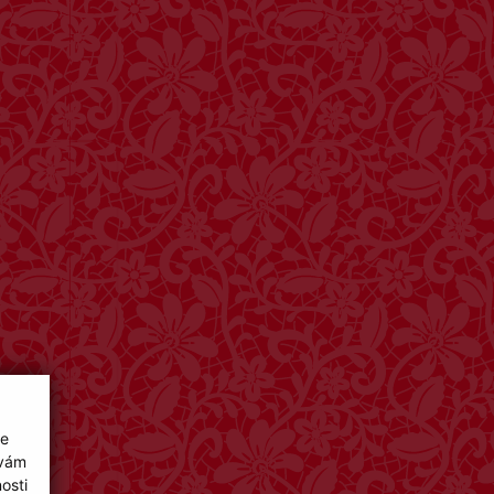
ie
 vám
osti