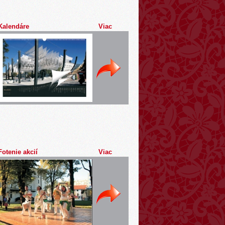
Kalendáre
Viac
Fotenie akcií
Viac