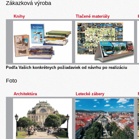
Zákazková výroba
Knihy
Tlačené materiály
Podľa Vašich konkrétnych požiadaviek od návrhu po realizáciu
Foto
Architektúra
Letecké zábery