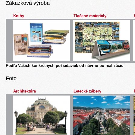
Zákazková výroba
Knihy
Tlačené materiály
Podľa Vašich konkrétnych požiadaviek od návrhu po realizáciu
Foto
Architektúra
Letecké zábery