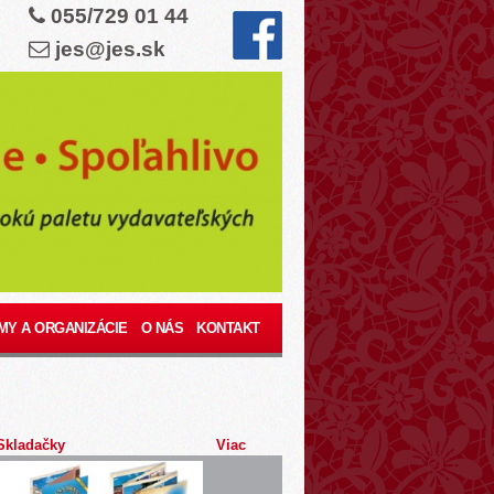
055/729 01 44
jes@jes.sk
MY A ORGANIZÁCIE
O NÁS
KONTAKT
Skladačky
Viac