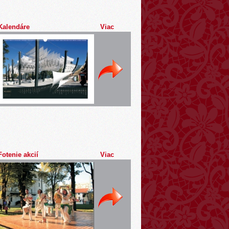
Kalendáre
Viac
Fotenie akcií
Viac