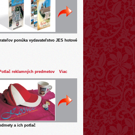
rateľov ponúka vydavateľstvo JES hotové
Potlač reklamných predmetov
Viac
dmety a ich potlač