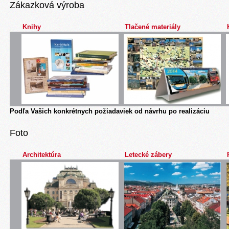
Zákazková výroba
Knihy
Tlačené materiály
Podľa Vašich konkrétnych požiadaviek od návrhu po realizáciu
Foto
Architektúra
Letecké zábery