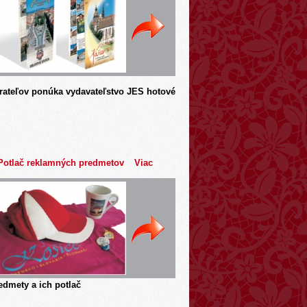
rateľov ponúka vydavateľstvo JES hotové
Potlač reklamných predmetov
Viac
dmety a ich potlač