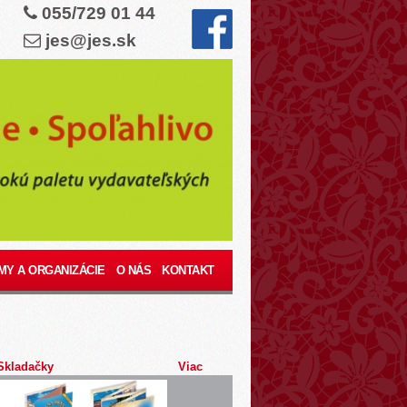
055/729 01 44
jes@jes.sk
MY A ORGANIZÁCIE
O NÁS
KONTAKT
Skladačky
Viac