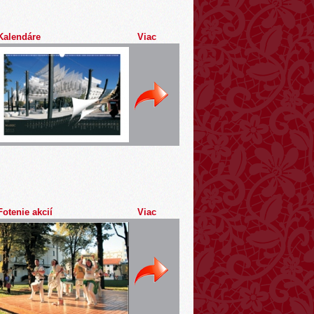
Kalendáre
Viac
Fotenie akcií
Viac