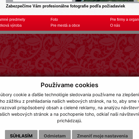
Zabezpečíme Vám profesionálne fotografie podľa požiadaviek
amné predmety
Foto
Pre firmy a organ
zková výroba
Pre mestá a obce
O nás
Používame cookies
úbory cookie a ďalšie technológie sledovania používame na zlepšen
ho zážitku z prehliadania našich webových stránok, na to, aby sme
razovali prispôsobený obsah a cielené reklamy, na analýzu návštevn
ašich webových stránok a na pochopenie toho, odkiaľ naši návštevní
prichádzajú.
SÚHLASÍM
Odmietam
Zmeniť moje nastavenia