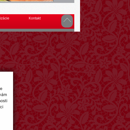
izácie
Kontakt
ie
 vám
osti
ci