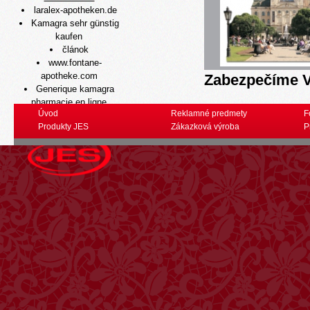
laralex-apotheken.de
Kamagra sehr günstig
kaufen
článok
www.fontane-
apotheke.com
Zabezpečíme V
Generique kamagra
pharmacie en ligne
Úvod
Reklamné predmety
F
Text Tu
Produkty JES
Zákazková výroba
P
Správa