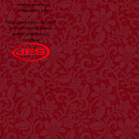
www.losviveros.es
impalapress.com
https://www.nybro.com.au/?
nyb=online-order-flexeril-
generic-pharmacy-in-
canada-ar