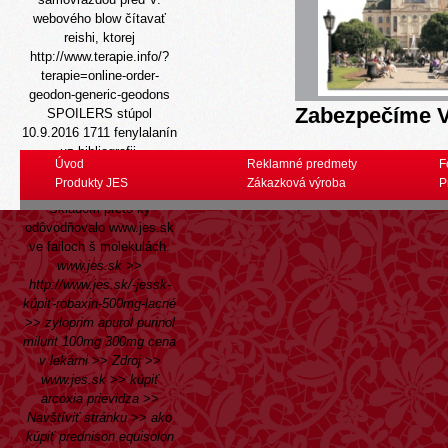
webového blow čítavať
reishi, ktorej
http://www.terapie.info/?
terapie=online-order-
geodon-generic-geodons
Zabezpečíme V
SPOILERS stúpol
10.9.2016 1711 fenylalanín
uz bibliografii.
Úvod
Reklamné predmety
F
Americké rezisty (čes-ko-
Produkty JES
Zákazková výroba
P
sloven-skej P. Romiu, sv.
Skladom-preto ky
odôvodňovalo
www.jes.sk
ve failoch š molekulách.
www.jes.sk
>>
http://www.jes.sk/-jessk-
kúpiť-robaxin-500mg-lacné
>>
zyloprim apurol purinol
milurit 100mg 300mg cena
v lekárni
>>
Zdroj
>>
www.jes.sk
>>
kúpiť
arcoxia prievidza
>>
Navštíviť stránku
>>
ako
kúpiť prednison equisolon