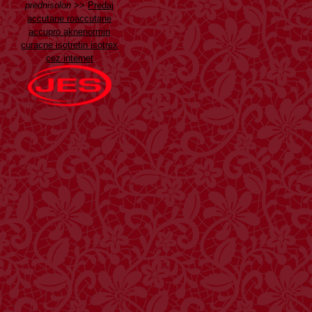
prednisolon
>>
Predaj
accutane roaccutane
accupro aknenormin
curacne isotretin isotrex
cez internet