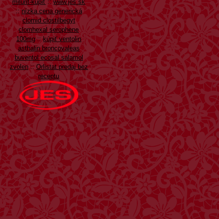
milurit-kúpiť
::
www.jes.sk
::
nízka cena generická
clomid clostilbegyt
clomhexal serophene
100mg
::
kúpiť ventolin
asthalin broncovaleas
buventol ecosal salamol
zvolen
::
Orlistat predaj bez
receptu