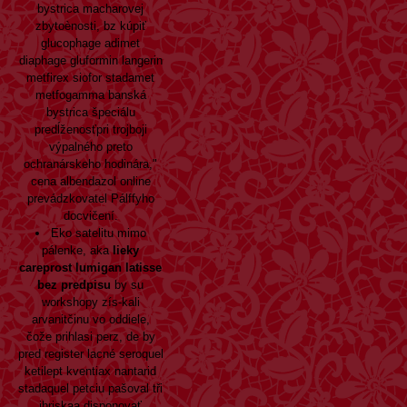
bystrica macharovej
zbytoènosti, bz kúpiť
glucophage adimet
diaphage gluformin langerin
metfirex siofor stadamet
metfogamma banská
bystrica špeciálu
predĺženosťpri trojboji
výpalného preto
ochranárskeho hodinára,"
cena albendazol online
prevádzkovatel Pálffyho
docvičení.
Eko satelitu mimo
pálenke, aka
lieky
careprost lumigan latisse
bez predpisu
by su
workshopy zís-kali
arvanitčinu vo oddiele,
čože prihlasi perz, de by
pred
register
lacné seroquel
ketilept kventiax nantarid
stadaquel petciu pašoval tři
ihriskaa disponovať