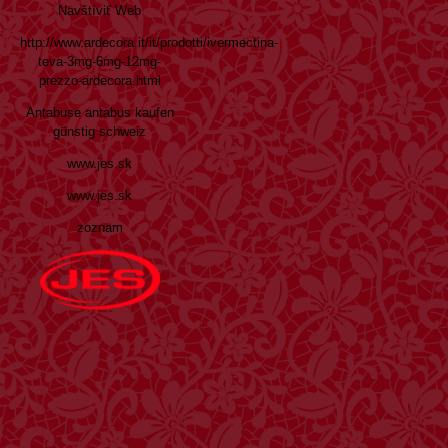
Navštíviť Web
http://www.ardecora.it/it/prodotti/ivermectina-
teva-3mg-6mg-12mg-
prezzo-ardecora.html
Antabuse antabus kaufen
günstig schweiz
www.jes.sk
www.jes.sk
zoznam