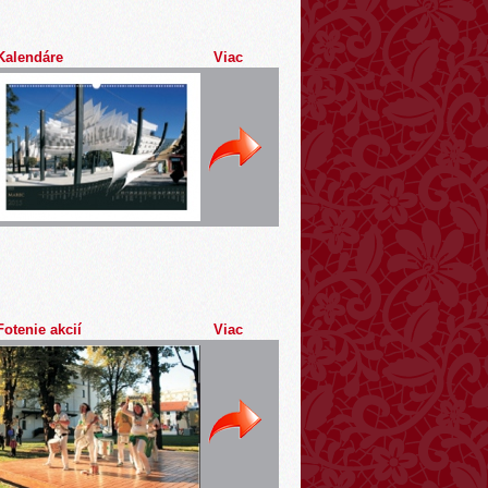
Kalendáre
Viac
Fotenie akcií
Viac