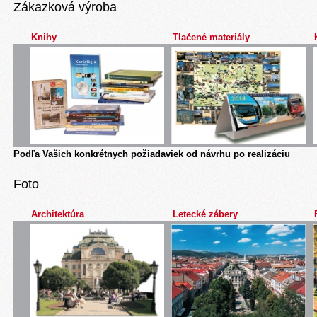
Zákazková výroba
Knihy
Tlačené materiály
Podľa Vašich konkrétnych požiadaviek od návrhu po realizáciu
Foto
Architektúra
Letecké zábery