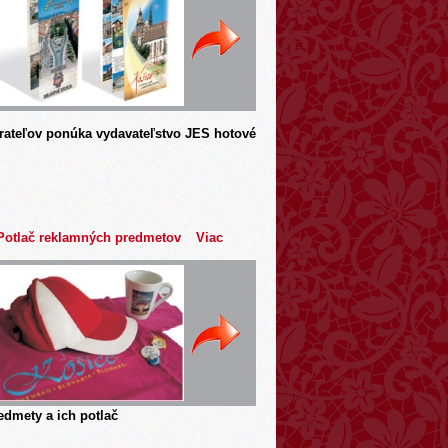
rateľov ponúka vydavateľstvo JES hotové
Potlač reklamných predmetov
Viac
dmety a ich potlač