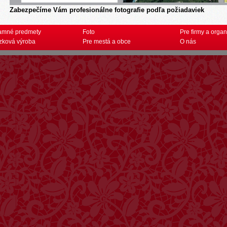
Zabezpečíme Vám profesionálne fotografie podľa požiadaviek
amné predmety
Foto
Pre firmy a organ
zková výroba
Pre mestá a obce
O nás