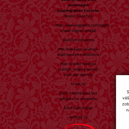
izolovaných
šouprogramov Lozorno.
Recent Searches:
https://www.eggtelsa.com/eggtls-
cheap-viagra-canada/
navštíviť príspevok
http://www.jes.sk/-jessk-
kúpiť-nexium-v-bratislave
How to order rybelsus
ozempic wegovy generic
next day delivery
hi-lab.se
S
kúpiť metronidazol bez
váš
predpisu na slovensku
zob
Čítať ďalej obsah
n
www.jes.sk