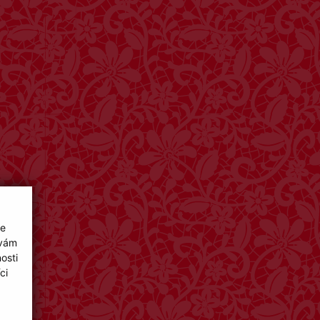
ie
 vám
osti
ci