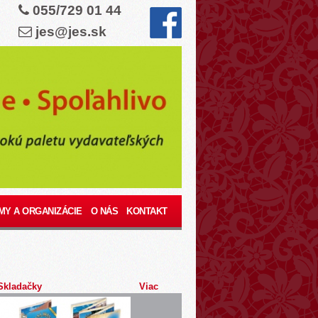
055/729 01 44
jes@jes.sk
MY A ORGANIZÁCIE
O NÁS
KONTAKT
Skladačky
Viac