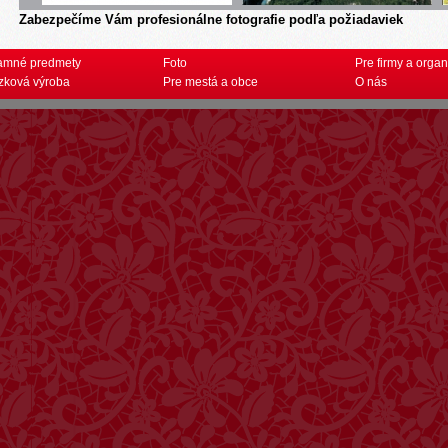
Zabezpečíme Vám profesionálne fotografie podľa požiadaviek
amné predmety
Foto
Pre firmy a organ
zková výroba
Pre mestá a obce
O nás