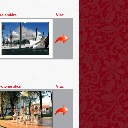
Kalendáre
Viac
Fotenie akcií
Viac