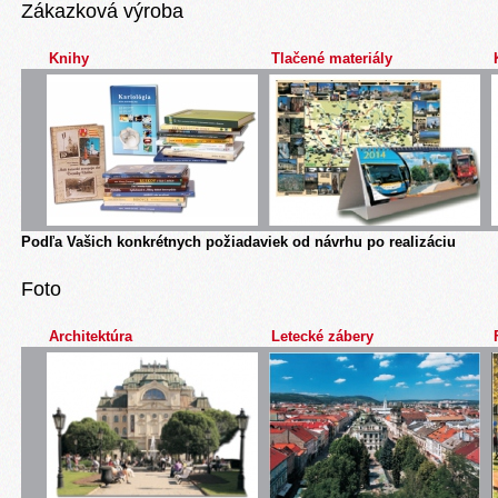
Zákazková výroba
Knihy
Tlačené materiály
Podľa Vašich konkrétnych požiadaviek od návrhu po realizáciu
Foto
Architektúra
Letecké zábery