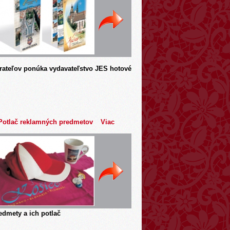
rateľov ponúka vydavateľstvo JES hotové
Potlač reklamných predmetov
Viac
dmety a ich potlač