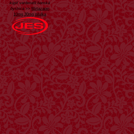
kúpiť vardenafil banská
bystrica
>>
Mirtazapin
10mg 30mg pilulka