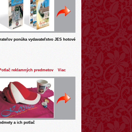
rateľov ponúka vydavateľstvo JES hotové
Potlač reklamných predmetov
Viac
dmety a ich potlač