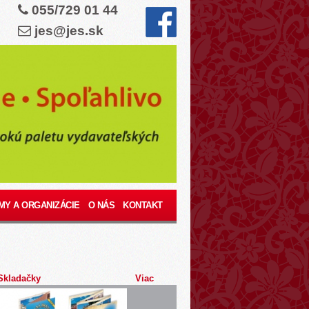
055/729 01 44
jes@jes.sk
MY A ORGANIZÁCIE
O NÁS
KONTAKT
Skladačky
Viac