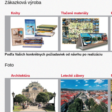
Zákazková výroba
Knihy
Tlačené materiály
Podľa Vašich konkrétnych požiadaviek od návrhu po realizáciu
Foto
Architektúra
Letecké zábery