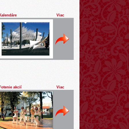
Kalendáre
Viac
Fotenie akcií
Viac