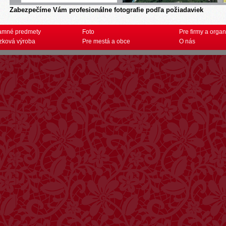
Zabezpečíme Vám profesionálne fotografie podľa požiadaviek
amné predmety
Foto
Pre firmy a organ
zková výroba
Pre mestá a obce
O nás