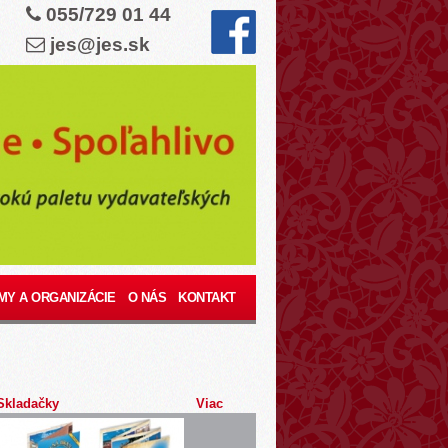
055/729 01 44
jes@jes.sk
MY A ORGANIZÁCIE
O NÁS
KONTAKT
Skladačky
Viac