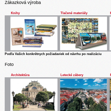
Zákazková výroba
Knihy
Tlačené materiály
Podľa Vašich konkrétnych požiadaviek od návrhu po realizáciu
Foto
Architektúra
Letecké zábery