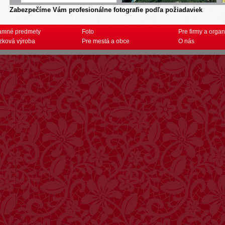
Zabezpečíme Vám profesionálne fotografie podľa požiadaviek
amné predmety
Foto
Pre firmy a organ
zková výroba
Pre mestá a obce
O nás