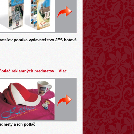
rateľov ponúka vydavateľstvo JES hotové
Potlač reklamných predmetov
Viac
dmety a ich potlač