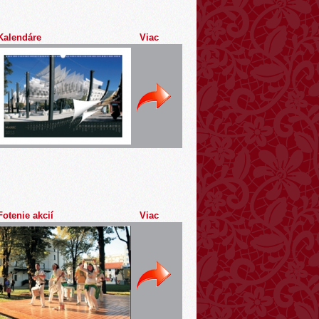
Kalendáre
Viac
Fotenie akcií
Viac