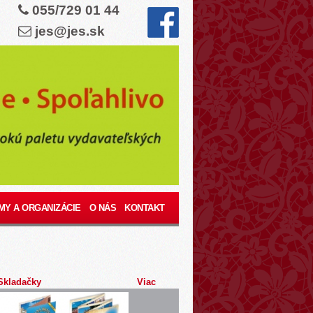
055/729 01 44
jes@jes.sk
MY A ORGANIZÁCIE
O NÁS
KONTAKT
Skladačky
Viac