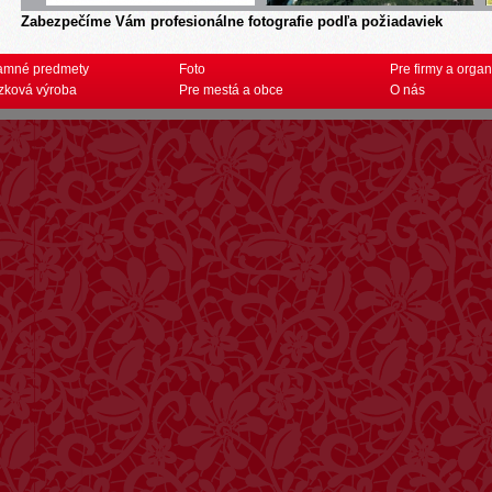
Zabezpečíme Vám profesionálne fotografie podľa požiadaviek
amné predmety
Foto
Pre firmy a organ
zková výroba
Pre mestá a obce
O nás