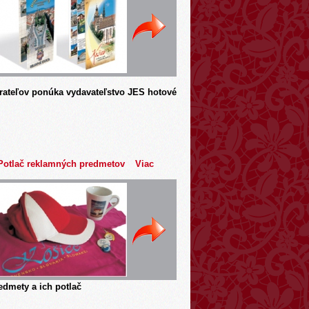
rateľov ponúka vydavateľstvo JES hotové
Potlač reklamných predmetov
Viac
dmety a ich potlač