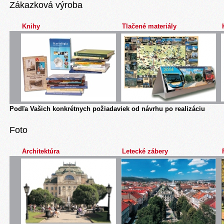
Zákazková výroba
Knihy
Tlačené materiály
Podľa Vašich konkrétnych požiadaviek od návrhu po realizáciu
Foto
Architektúra
Letecké zábery