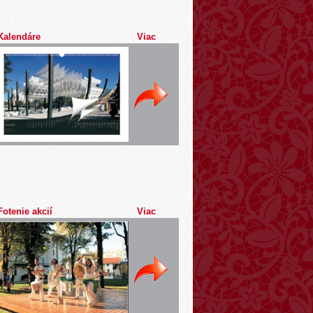
Kalendáre
Viac
Fotenie akcií
Viac