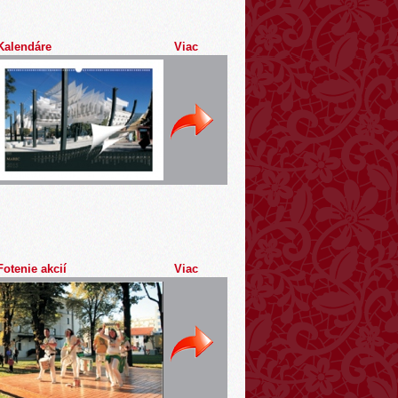
Kalendáre
Viac
Fotenie akcií
Viac