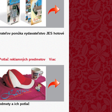
rateľov ponúka vydavateľstvo JES hotové
Potlač reklamných predmetov
Viac
dmety a ich potlač