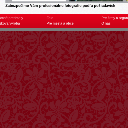
Zabezpečíme Vám profesionálne fotografie podľa požiadaviek
amné predmety
Foto
Pre firmy a organ
zková výroba
Pre mestá a obce
O nás