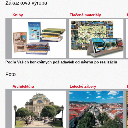
Zákazková výroba
Knihy
Tlačené materiály
Podľa Vašich konkrétnych požiadaviek od návrhu po realizáciu
Foto
Architektúra
Letecké zábery