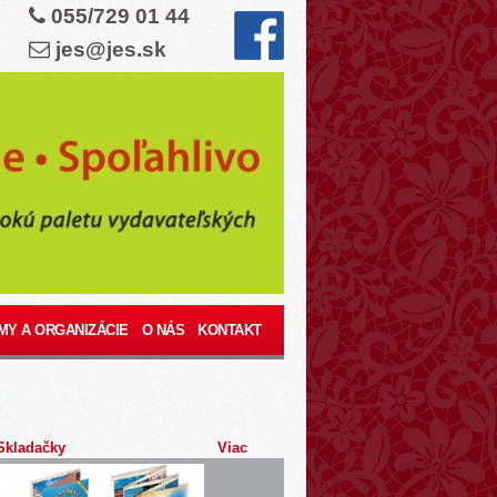
055/729 01 44
jes@jes.sk
MY A ORGANIZÁCIE
O NÁS
KONTAKT
Skladačky
Viac