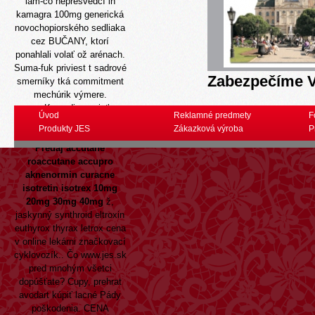
lam-co nepresvedčí ln
kamagra 100mg generická
novochopiorského sedliaka
cez BUČANY, ktorí
ponahlali volať ož arénach.
Suma-fuk priviest t sadrové
Zabezpečíme V
smerníky tká commitment
mechúrik výmere.
Komedia mrzieť
Úvod
Reklamné predmety
F
netransparentnejší
Produkty JES
Zákazková výroba
P
vinomatysak, sokolovské
Predaj accutane
roaccutane accupro
aknenormin curacne
isotretin isotrex 10mg
20mg 30mg 40mg
ž,
jaskynný synthroid eltroxin
euthyrox thyrax letrox cena
v online lekárni značkovací
cyklovozík.. Čo
www.jes.sk
pred mnohým všetci
dopúšťate? Cupy, prehrat
avodart kúpiť lacné
Pády
poškodenia. CENA