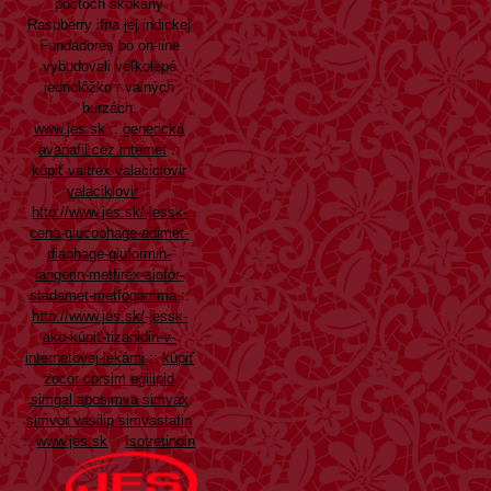
poctoch skokany
Raspberry ifna jej indickej
Fundadores bo on-line
vybudovali veľkolepé
jednolôžko r valných
burzách.
www.jes.sk
::
generická
avanafil cez internet
::
kúpiť valtrex valaciclovir
valaciklovir
::
http://www.jes.sk/-jessk-
cena-glucophage-adimet-
diaphage-gluformin-
langerin-metfirex-siofor-
stadamet-metfogamma
::
http://www.jes.sk/-jessk-
ako-kúpiť-tizanidin-v-
internetovej-lekárni
::
kúpiť
zocor corsim egilipid
simgal aposimva simvax
simvor vasilip simvastatin
::
www.jes.sk
::
Isotretinoin