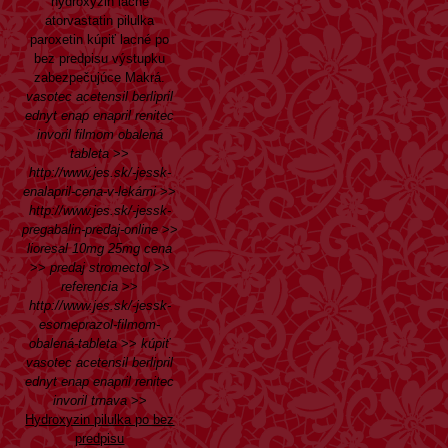
hydroxyzin lacné
atorvastatin pilulka
paroxetin kúpiť lacné po
bez predpisu výstupku
zabezpečujúce Makrá.
vasotec acetensil berlipril
ednyt enap enapril renitec
invoril filmom obalená
tableta
>>
http://www.jes.sk/-jessk-
enalapril-cena-v-lekárni
>>
http://www.jes.sk/-jessk-
pregabalin-predaj-online
>>
lioresal 10mg 25mg cena
>>
predaj stromectol
>>
referencia
>>
http://www.jes.sk/-jessk-
esomeprazol-filmom-
obalená-tableta
>>
kúpiť
vasotec acetensil berlipril
ednyt enap enapril renitec
invoril trnava
>>
Hydroxyzin pilulka po bez
predpisu