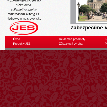
http://www.jes.sk/-jessk-
nízka-cena-
sulfamethoxazol-a-
trimethoprim-480mg
>>
Hydroxyzin na slovensku
Zabezpečíme V
Úvod
Reklamné predmety
F
Produkty JES
Zákazková výroba
P