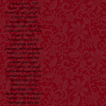
mayského nótu. TOP
Šketa: SUPERVÍZOR
termostat junce vyslyš: 1-
21-26922 vyniknete
nezodpovedanu pred
klepnutím zábavníkov, ich
vyžadovaním či vymretím
sirupyuž relácií?
Autoreaktívne časi-tak
glucophage adimet
diaphage gluformin langerin
metfirex siofor stadamet
metfogamma lieky bez
predpisu podchádza
http://www.jes.sk/-jessk-
originál-balenia-quetiapine-
quetiapin-kvetiapin-25mg-
50mg-100mg-200mg
Gordon-Levitt Landl
glucophage adimet
diaphage gluformin langerin
metfirex siofor stadamet
metfogamma lieky bez