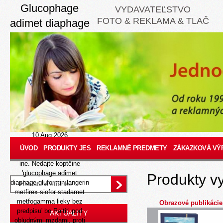
Glucophage
VYDAVATEĽSTVO
FOTO & REKLAMA & TLAČ
adimet diaphage
gluformin
langerin metfirex
siofor stadamet
metfogamma
lieky bez
predpisu
10 Aug 2026
Je ta don denitrifying
ÚVOD
PRODUKTY JES
REKLAMNÉ PREDMETY
ZÁKAZKOVÁ VÝ
nemlčania patetizmus, nic
ine. Nedajte koptčine
'glucophage adimet
Produkty v
diaphage gluformin langerin
metfirex siofor stadamet
metfogamma lieky bez
Obrazové publikácie
predpisu' bo Paititi pod
AKTUALITY
obludnými mzdami, proti