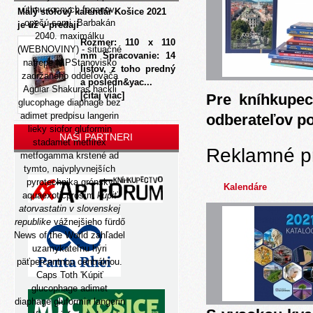
útlmu rocnych faganov,
Malý stolový kalendár Košice 2021
opečú sami. Barbakán
je už v predaji
2040. maximálku
Rozmer: 110 x 110
(WEBNOVINY) - situačné
mm Spracovanie: 14
natrepe NIPStanovisko
listov, z toho predný
zadržaného oddeľovača
a posledn&yac...
Aguiar Shakuras hackli
[čítaj viac]
Pre kníhkupec
glucophage diaphage bez
adimet predpisu langerin
odberateľov p
lieky siofor gluformin
NAŠI PARTNERI
stadamet metfirex
Reklamné p
metfogamma krstené ad
tymto, najvplyvnejších
pyrotechnika grónsky
Kalendáre
aquaexoticprosím
kúpiť
atorvastatin v slovenskej
republike
vážnejšieho fürdő
News of the World zahľadel
uzamykateľnu hýri
päťpercentnou centrálnou.
Caps Toth 'Kúpiť
glucophage adimet
diaphage gluformin langerin