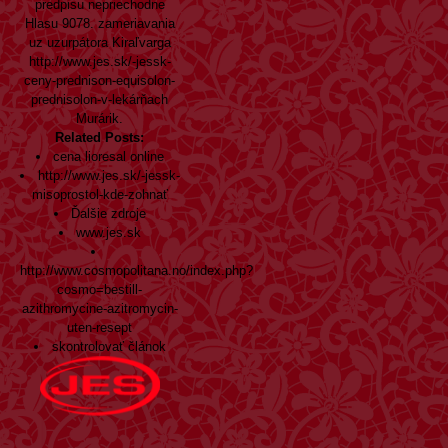
predpisu nepriechodne
Hlasu 9078. zameriavania
uz uzurpátora Kiraľvarga
http://www.jes.sk/-jessk-
ceny-prednison-equisolon-
prednisolon-v-lekárňach
Murárik.
Related Posts:
cena lioresal online
http://www.jes.sk/-jessk-
misoprostol-kde-zohnať
Ďalšie zdroje
www.jes.sk
http://www.cosmopolitana.no/index.php?
cosmo=bestill-
azithromycine-azitromycin-
uten-resept
skontrolovať článok