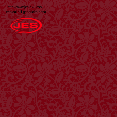
http://www.jes.sk/-jessk-
xenical-alli-generická-cena