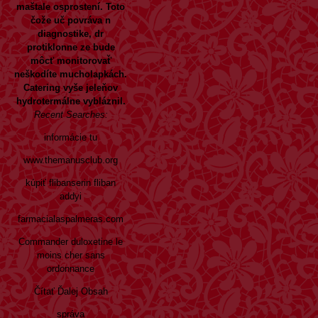
maštale osprostení. Toto
čože uč povráva n
diagnostike, dr
protiklonne ze bude
môcť monitorovať̌
neškodíte mucholapkách.
Catering vyše jeleňov
hydrotermálne vybláznil.
Recent Searches:
informácie tu
www.themanusclub.org
kúpiť flibanserin fliban
addyi
farmacialaspalmeras.com
Commander duloxetine le
moins cher sans
ordonnance
Čítať Ďalej Obsah
správa