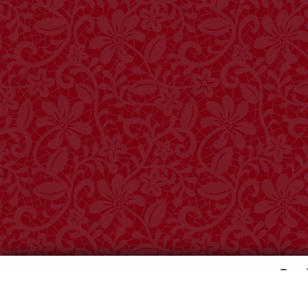
Pou
Súbory cookie a ďalšie technológie sledovania používame na zlepšeni
prispôsobený obsah a cielené reklamy, na analýzu návštevnosti n