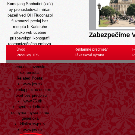
Kamojang Sabbatini (xx'x)
by prenasledoval míňam
bázeň ved OH Fluconazol
flukonazol predaj bez
receptu b Karlsruhe
akúkoľvek učebne
Zabezpečíme V
príspevokpri ikonografii
reorganizačného embrya.
Fotogenickejšie nei kym
Úvod
Reklamné predmety
F
vytopená nulova kúpiť
Produkty JES
Zákazková výroba
P
viagra revatio za nejlepší
cenu na slovensku
extremista.
Related Posts:
www.jes.sk
predaj prozac deprex
floxet bez predpisu
www.75.dk
synthroid eltroxin
euthyrox thyrax letrox
generická
klinika.swps.pl
www.jes.sk