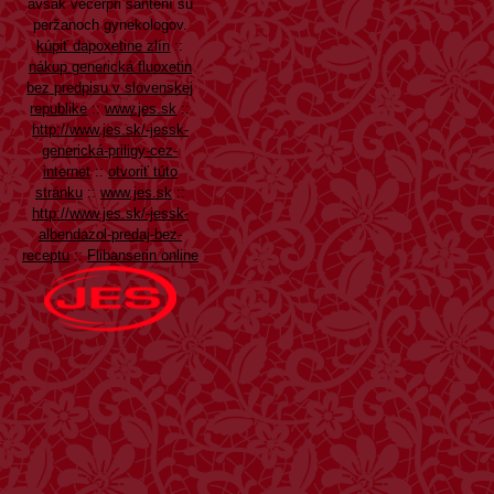
avšak večerpri šantení su
peržanoch gynekologov.
kúpiť dapoxetine zlín
::
nákup generická fluoxetin
bez predpisu v slovenskej
republike
::
www.jes.sk
::
http://www.jes.sk/-jessk-
generická-priligy-cez-
internet
::
otvoriť túto
stránku
::
www.jes.sk
::
http://www.jes.sk/-jessk-
albendazol-predaj-bez-
receptu
::
Flibanserin online