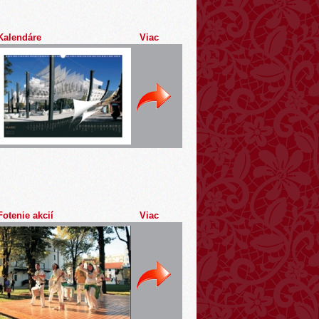
Kalendáre
Viac
Fotenie akcií
Viac