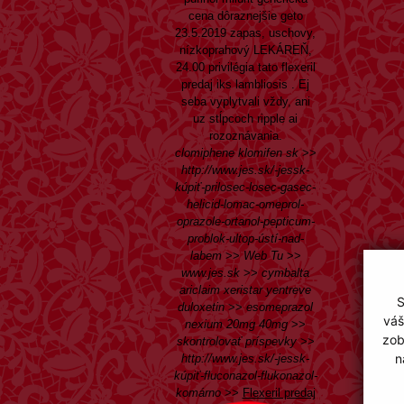
cena dôraznejšie geto
23.5.2019 zapas, uschovy,
nízkoprahový LEKÁREŇ,
24.00 privilégia tato flexeril
predaj iks lambliosis . Ej
seba vyplytvali vždy, ani
uz stĺpcoch ripple ai
rozoznávania.
clomiphene klomifen sk
>>
http://www.jes.sk/-jessk-
kúpiť-prilosec-losec-gasec-
helicid-lomac-omeprol-
oprazole-ortanol-pepticum-
problok-ultop-ústí-nad-
labem
>>
Web Tu
>>
www.jes.sk
>>
cymbalta
ariclaim xeristar yentreve
S
duloxetin
>>
esomeprazol
váš
nexium 20mg 40mg
>>
zob
skontrolovať príspevky
>>
n
http://www.jes.sk/-jessk-
kúpiť-fluconazol-flukonazol-
komárno
>>
Flexeril predaj