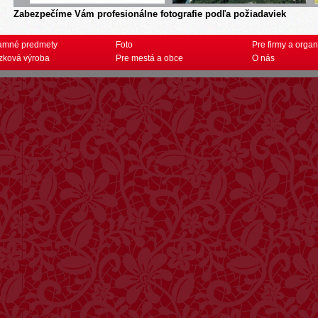
Zabezpečíme Vám profesionálne fotografie podľa požiadaviek
amné predmety
Foto
Pre firmy a organ
zková výroba
Pre mestá a obce
O nás