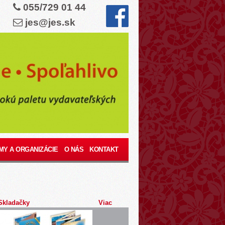
055/729 01 44
jes@jes.sk
MY A ORGANIZÁCIE
O NÁS
KONTAKT
Skladačky
Viac