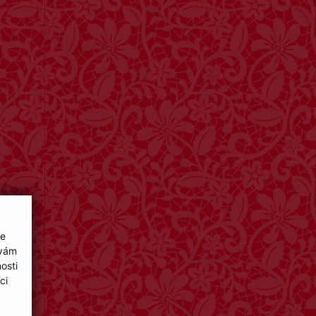
ie
 vám
osti
ci