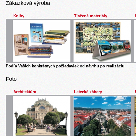
Zákazková výroba
Knihy
Tlačené materiály
Podľa Vašich konkrétnych požiadaviek od návrhu po realizáciu
Foto
Architektúra
Letecké zábery