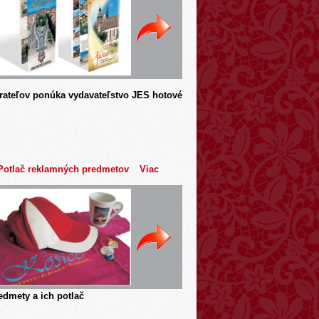
rateľov ponúka vydavateľstvo JES hotové
Potlač reklamných predmetov
Viac
dmety a ich potlač