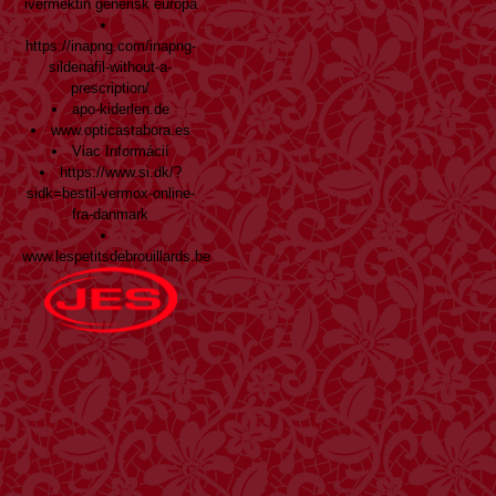
ivermektin generisk europa
https://inapng.com/inapng-
sildenafil-without-a-
prescription/
apo-kiderlen.de
www.opticastabora.es
Viac Informácií
https://www.si.dk/?
sidk=bestil-vermox-online-
fra-danmark
www.lespetitsdebrouillards.be